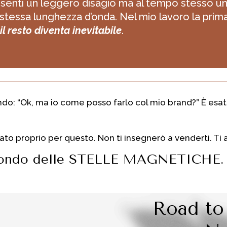
enti un leggero disagio ma al tempo stesso una
stessa lunghezza d’onda. Nel mio lavoro la pri
il resto diventa inevitabile
.
ndo: “Ok, ma io come posso farlo col mio brand?” È esa
ato proprio per questo. Non ti insegnerò a venderti. Ti a
 mondo delle STELLE MAGNETICHE.
Road to