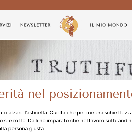
RVIZI
NEWSLETTER
IL MIO MONDO
verità nel posizionamen
to alzare l’asticella. Quella che per me era schiettezza
o si è rotto. Da lì ho imparato che nel lavoro sul brand no
alla persona giusta.