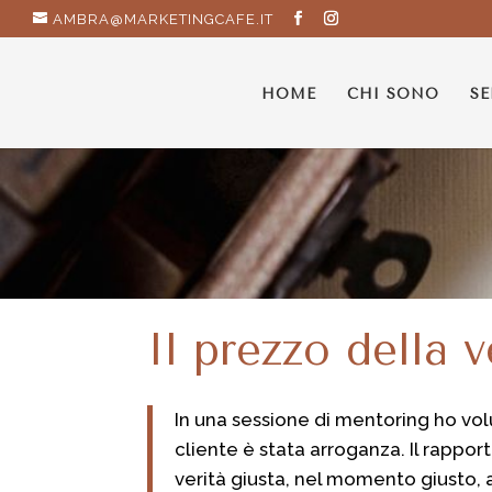
AMBRA@MARKETINGCAFE.IT
HOME
CHI SONO
SE
Il prezzo della 
In una sessione di mentoring ho volu
cliente è stata arroganza. Il rapport
verità giusta, nel momento giusto, 