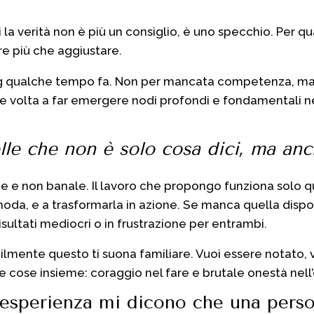
la verità non è più un consiglio, è uno specchio. Per q
re più che aggiustare.
ng qualche tempo fa. Non per mancata competenza, ma 
ta e volta a far emergere nodi profondi e fondamentali n
lle che non è solo cosa dici, ma anc
ce e non banale. Il lavoro che propongo funziona solo 
oda, e a trasformarla in azione. Se manca quella dispos
risultati mediocri o in frustrazione per entrambi.
mente questo ti suona familiare. Vuoi essere notato, v
 cose insieme: coraggio nel fare e brutale onestà nell’
 esperienza mi dicono che una pers