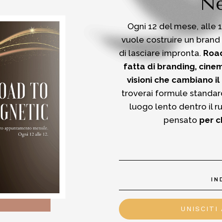
Ne
Ogni 12 del mese, alle 
vuole costruire un brand
di lasciare impronta.
Road
fatta di branding, cinem
visioni che cambiano il
troverai formule standar
luogo lento dentro il r
pensato
per c
UNISCITI