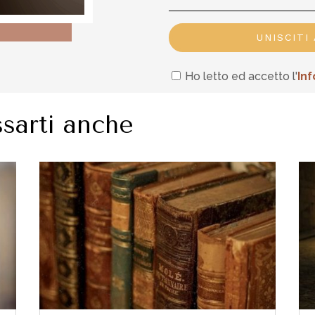
UNISCITI
Ho letto ed accetto l'
In
f
sarti anche