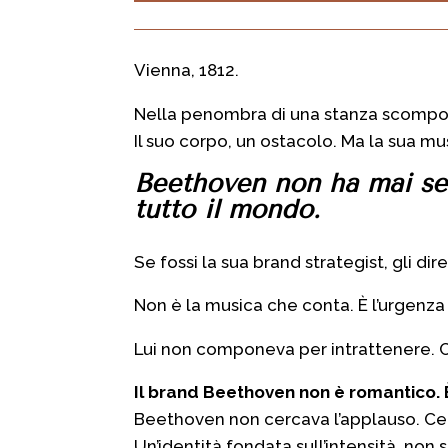
Vienna, 1812.
Nella penombra di una stanza scompost
Il suo corpo, un ostacolo. Ma
la sua mu
Beethoven
non ha mai se
tutto il mondo.
Se fossi la sua brand strategist,
gli di
Non è la musica che conta.
È l’
urgenza
Lui non componeva
per intrattenere.
Il brand Beethoven
non è romantico.
Beethoven non cercava l’applauso. Ce
Un’identità fondata sull’intensità, non 