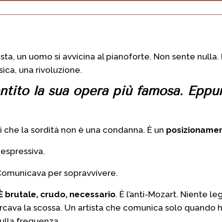
a, un uomo si avvicina al pianoforte. Non sente nulla
sica, una rivoluzione
.
ntito
la sua opera più famosa.
Eppu
rei che la sordità non è una condanna.
È un
posizionamen
 espressiva
.
 Comunicava per sopravvivere.
È
brutale, crudo, necessario
.
È l’anti-Mozart. Niente l
rcava la scossa.
Un artista che comunica
solo quando h
sulla frequenza.