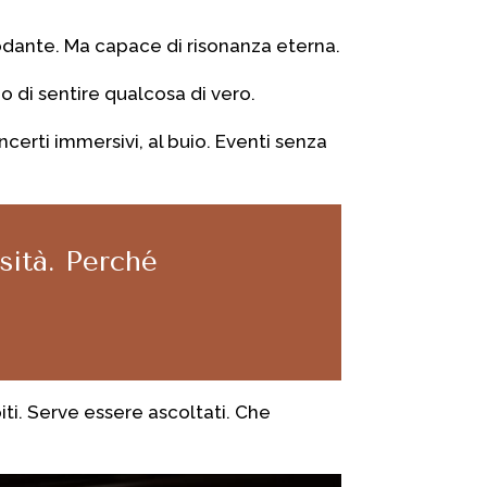
dante.
Ma capace di risonanza eterna.
no di sentire qualcosa di vero
.
certi immersivi, al buio.
Eventi senza
nsità.
Perché
ti. Serve essere ascoltati.
Che