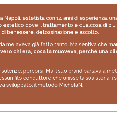
la Napoli, estetista con 14 anni di esperienza, u
o estetico dove il trattamento è qualcosa di più
 di benessere, detossinazione e ascolto.
 da me aveva già fatto tanto. Ma sentiva che m
vvero chi era, cosa la muoveva, perché una cl
onsulenze, percorsi. Ma il suo brand parlava a met
sun filo conduttore che unisse la sua storia, i suoi
a sviluppato: il metodo MichelaN.