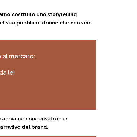
biamo costruito uno storytelling
 del suo pubblico: donne che cercano
o al mercato:
da lei
he abbiamo condensato in un
arrativo del brand
.