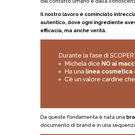
dal contatto umano e dalla conoscenz
Il nostro lavoro è cominciato intrecci
autentico, dove ogni ingrediente ave
efficacia, ma anche verità.
Durante la fase di SCOPERTA
Michela dice
NO ai macc
Ha una
linea cosmetica 
C’è un valore cardine che
Da queste fondamenta è nata una
bra
documento di brand e in una sequenza