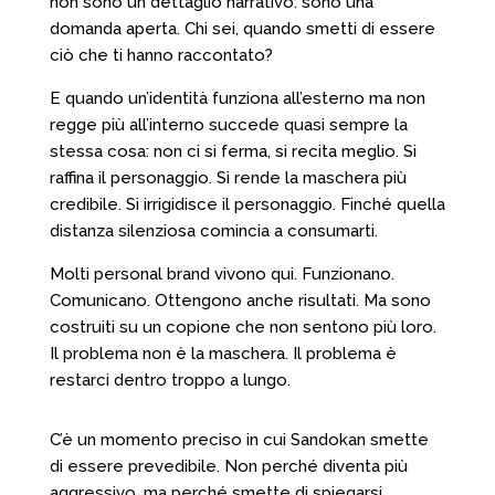
non sono un dettaglio narrativo: sono una
domanda aperta. Chi sei, quando smetti di essere
ciò che ti hanno raccontato?
E quando un’identità funziona all’esterno ma non
regge più all’interno succede quasi sempre la
stessa cosa: non ci si ferma, si recita meglio. Si
raffina il personaggio. Si rende la maschera più
credibile. Si irrigidisce il personaggio. Finché quella
distanza silenziosa comincia a consumarti.
Molti personal brand vivono qui. Funzionano.
Comunicano. Ottengono anche risultati. Ma sono
costruiti su un copione che non sentono più loro.
Il problema non è la maschera. Il problema è
restarci dentro troppo a lungo.
C’è un momento preciso in cui Sandokan smette
di essere prevedibile. Non perché diventa più
aggressivo, ma perché smette di spiegarsi.