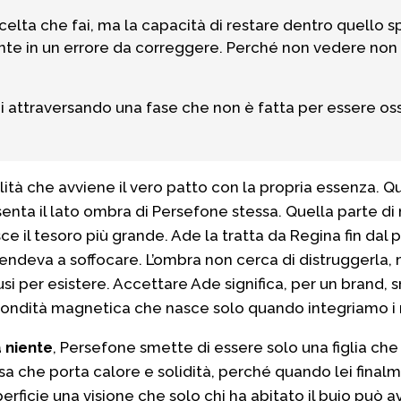
scelta che fai, ma la capacità di restare dentro quello s
e in un errore da correggere. Perché non vedere non 
ai attraversando una fase che non è fatta per essere os
bilità che avviene il vero patto con la propria essenza. 
senta il lato ombra di Persefone stessa. Quella parte di 
 il tesoro più grande. Ade la tratta da Regina fin dal p
tendeva a soffocare. L’ombra non cerca di distruggerla, m
si per esistere. Accettare Ade significa, per un brand, 
ondità magnetica che nasce solo quando integriamo i n
a niente
, Persefone smette di essere solo una figlia che
sa che porta calore e solidità, perché quando lei finalme
erficie una visione che solo chi ha abitato il buio può a