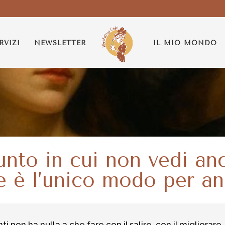
RVIZI
NEWSLETTER
IL MIO MONDO
unto in cui non vedi an
 è l’unico modo per an
 non ha nulla a che fare con il salire, con il migliorare,