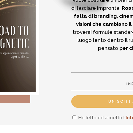
vuole costruire un brand
di lasciare impronta.
Road
fatta di branding, cinem
visioni che cambiano il
troverai formule standar
luogo lento dentro il r
pensato
per c
UNISCITI
Ho letto ed accetto l'
In
f