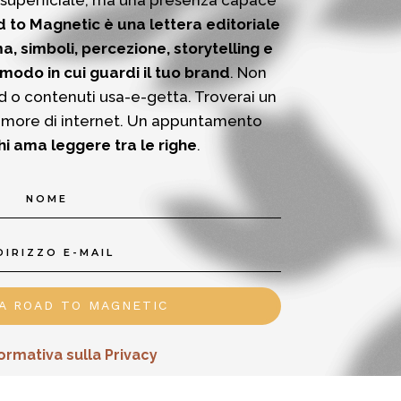
 superficiale, ma una presenza capace
 to Magnetic è una lettera editoriale
a, simboli, percezione, storytelling e
 modo in cui guardi il tuo brand
.
Non
d o contenuti usa-e-getta.
Troverai un
umore di internet.
Un appuntamento
hi ama leggere tra le righe
.
 A ROAD TO MAGNETIC
ormativa sulla Privacy