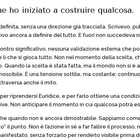
e ho iniziato a costruire qualcosa.
a definita, senza una direzione già tracciata. Scrivevo, 
vo ancora a definire del tutto. E fuori non succedeva n
contro significativo, nessuna validazione esterna che 
 lì che si gioca tutto. Non nel momento della scelta, 
 Quando la scelta è stata fatta, ma il mondo non si è an
oscibile. È una tensione sottile, ma costante: continuo
raversa anche il mito.
 per riprendersi Euridice, e per farlo ottiene una cond
ive. Non anticipare il momento in cui qualcosa potrà ess
anche quando non è ancora dimostrabile. Sappiamo come v
 il punto. Non è l’azione in sé a far fallire il processo,
nifestato, senza forzarlo per renderlo visibile prima 