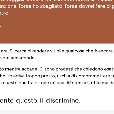
funziona, forse ho sbagliato, forse dovrei fare di
tro.
.
elera. Si cerca di rendere visibile qualcosa che è ancora i
avvero accadendo.
isto mentre accade. Ci sono processi che chiedono esat
 che, se arriva troppo presto, rischia di compromettere 
 queste due traiettorie c’è una differenza sottile ma de
ente questo il discrimine.