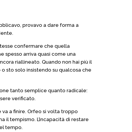
pubblicavo, provavo a dare forma a
iente.
potesse confermare che quella
che spesso arriva quasi come una
cora riallineato. Quando non hai più il
 o sto solo insistendo su qualcosa che
izione tanto semplice quanto radicale:
ere verificato.
a a finire. Orfeo si volta troppo
 ma il tempismo. L’incapacità di restare
del tempo.