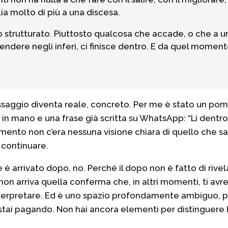
a molto di più a una discesa.
o strutturato. Piuttosto qualcosa che accade, o che a u
ndere negli inferi, ci finisce dentro. E da quel moment
assaggio diventa reale, concreto. Per me è stato un pome
 in mano e una frase già scritta su WhatsApp: “Lì dentro 
omento non c’era nessuna visione chiara di quello che 
 continuare.
è arrivato dopo, no. Perché il dopo non è fatto di rivel
, non arriva quella conferma che, in altri momenti, ti avr
a interpretare. Ed è uno spazio profondamente ambiguo, 
ai pagando. Non hai ancora elementi per distinguere le d