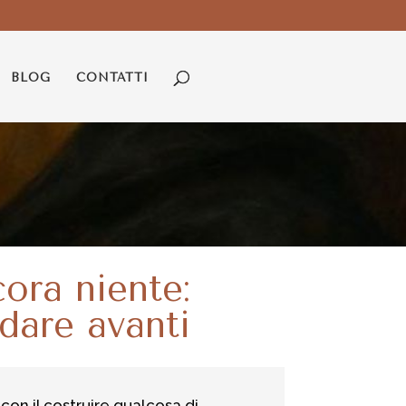
BLOG
CONTATTI
cora niente:
dare avanti
 con il costruire qualcosa di