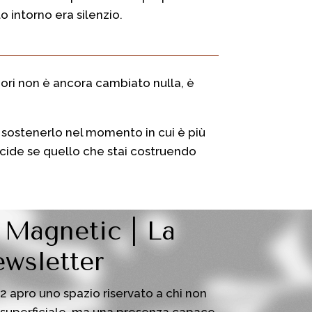
 intorno era silenzio.
uori non è ancora cambiato nulla, è
r sostenerlo nel momento in cui è più
decide se quello che stai costruendo
 Magnetic | La
wsletter
12 apro uno spazio riservato a chi non