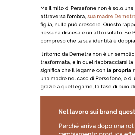
Ma il mito di Persefone non è solo una
attraversa l’ombra,
sua madre Demetra, 
figlia, nulla può crescere. Questo rapp
nessuna discesa è un atto isolato. Se P
compreso che la sua identità è doppia.
Il ritorno da Demetra non è un semplic
trasformata, e in quel riabbracciarsi l
significa che il legame con
la propria 
una madre nel caso di Persefone, o di
grazie a quel legame, la fase di buio div
Nel lavoro sui brand quest
Perché arriva dopo una ro
cambiamento produca effetti 