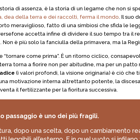
 storia di assenza, è la storia di un legame che non si 
dea della terra e dei raccolti, ferma il mondo
. Il suo
orto meraviglioso, fatto di una simbiosi che sfida le leg
ersefone accetta infine di dividere il suo tempo tra il r
 Non è più solo la fanciulla della primavera, ma la Regi
e “tornare come prima”. È un ritorno ciclico, consapevo
a terra torna a fiorire non per abitudine, ma per un patt
radice
(i valori profondi, la visione originaria) è ciò che t
 una motivazione interna altrettanto potente, la disces
enta il fertilizzante per la fioritura successiva.
o passaggio è uno dei più fragili.
ttura, dopo una scelta, dopo un cambiamento re
leggibili all’esterno. E in quel vuoto si infilano 