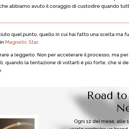
che abbiamo avuto il coraggio di custodire quando tutto
uto quel punto, quello in cui hai fatto una scelta ma f
 in
Magnetic Star
.
rare a leggerlo. Non per accelerare il processo, ma pe
lì, quando la tentazione di voltarti è più forte, che si 
e.
Road to
Ne
Ogni 12 del mese, alle 