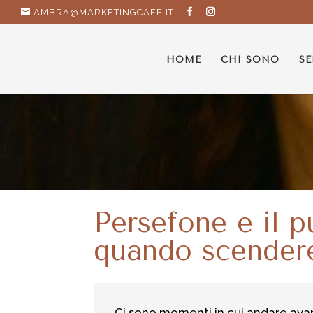
AMBRA@MARKETINGCAFE.IT
HOME
CHI SONO
SE
Persefone e il p
quando scendere
Ci sono momenti in cui andare avanti