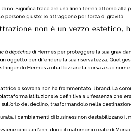
 di no. Significa tracciare una linea ferrea attorno alla 
le persone giuste: le attraggono per forza di gravità.
ttrazione non è un vezzo estetico, 
ac à dépêches
di Hermès per proteggere la sua gravidanz
n oggetto per difendere la sua riservatezza. Quel gesto
 costringendo Hermès a ribattezzare la borsa a suo nome.
a attrice a sovrana non ha frammentato il brand. La co
piattaforma istituzionale definitiva a un’essenza che e
sull’orlo del declino, trasformandolo nella destinazion
turata, i cambiamenti di business non destabilizzano il 
avviene cinquant’anni dopo il matrimonio reale di Monaco