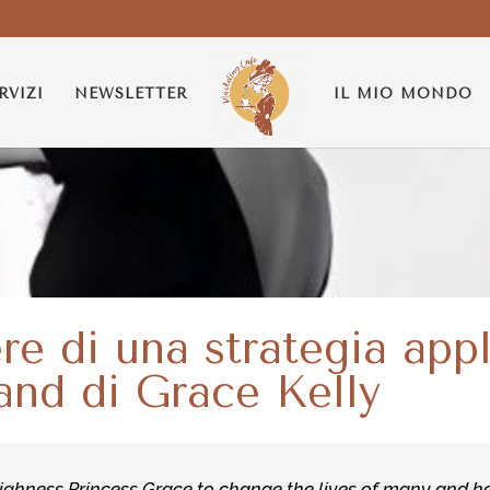
RVIZI
NEWSLETTER
IL MIO MONDO
re di una strategia app
brand di Grace Kelly
Highness Princess Grace to change the lives of many and 