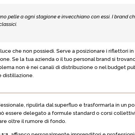
no pelle a ogni stagione e invecchiano con essi. I brand c
lassici.
luce che non possiedi. Serve a posizionare i riflettori 
azione. Se la tua azienda o il tuo personal brand si trova
roblema non è nei canali di distribuzione o nel budget pubb
distillazione.
fessionale, ripulirla dal superfluo e trasformarla in un
ò essere delegato a formule standard o corsi collettivi
re oltre il rumore di fondo.
 1:1
, affianco personalmente imprenditori e professionist