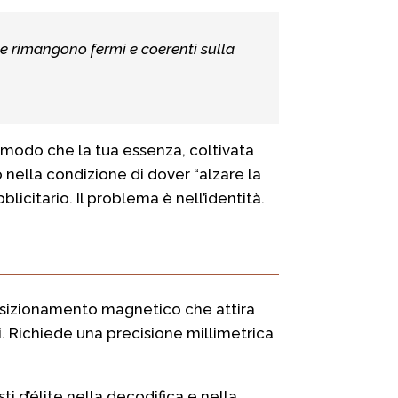
he rimangono fermi e coerenti sulla
in modo che la tua essenza, coltivata
no nella condizione di dover “alzare la
licitario. Il problema è nell’identità.
 posizionamento magnetico che attira
. Richiede una precisione millimetrica
i d’élite nella decodifica e nella