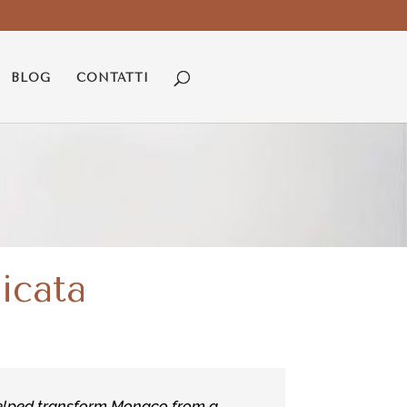
BLOG
CONTATTI
licata
helped transform Monaco from a