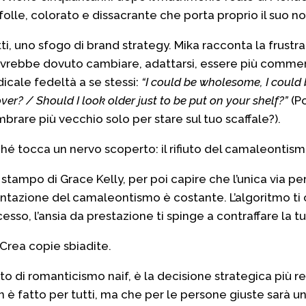
folle, colorato e dissacrante che porta proprio il suo 
etti, uno sfogo di brand strategy. Mika racconta la frustra
avrebbe dovuto cambiare, adattarsi, essere più commerc
dicale fedeltà a se stessi:
“I could be wholesome, I could b
er? / Should I look older just to be put on your shelf?”
(Po
are più vecchio solo per stare sul tuo scaffale?).
ché tocca un nervo scoperto: il rifiuto del camaleontism
ampo di Grace Kelly, per poi capire che l’unica via per l
ntazione del camaleontismo è costante. L’algoritmo ti ch
sso, l’ansia da prestazione ti spinge a contraffare la tua
 Crea copie sbiadite.
to di romanticismo naif, è la decisione strategica più r
on è fatto per tutti, ma che per le persone giuste sarà