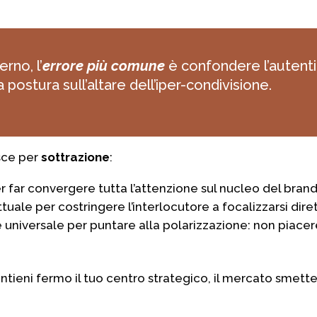
rno, l’
errore più comune
è confondere l’autenti
a postura sull’altare dell’iper-condivisione.
isce per
sottrazione
:
r far convergere tutta l’attenzione sul nucleo del brand
tuale per costringere l’interlocutore a focalizzarsi dir
 universale per puntare alla polarizzazione: non piacere
antieni fermo il tuo centro strategico, il mercato smett