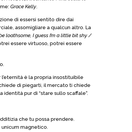
nome:
Grace Kelly
.
zione di essersi sentito dire dai
iale, assomigliare a qualcun altro. La
e loathsome, I guess I’m a little bit shy /
trei essere virtuoso, potrei essere
o.
’eternità è la propria insostituibile
iede di piegarti, il mercato ti chiede
 identità pur di “stare sullo scaffale”.
edditizia che tu possa prendere.
 un unicum magnetico.