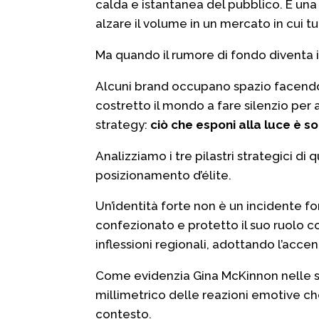
calda e istantanea del pubblico. È una 
alzare il volume in un mercato in cui tu
Ma quando il rumore di fondo diventa i
Alcuni brand occupano spazio facendo 
costretto il mondo a fare silenzio per 
strategy:
ciò che esponi alla luce è sol
Analizziamo i tre pilastri strategici 
posizionamento d’élite.
Un’identità forte non è un incidente f
confezionato e protetto il suo ruolo con
inflessioni regionali, adottando l’acce
Come evidenzia Gina McKinnon nelle sue
millimetrico delle reazioni emotive che
contesto.