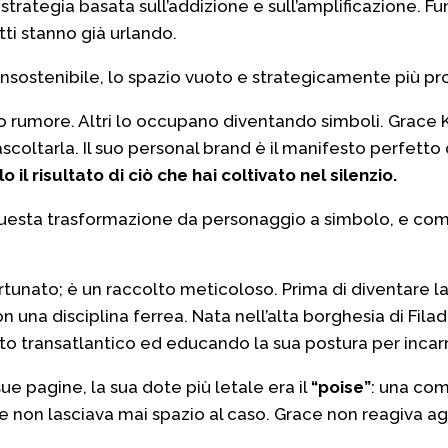
strategia basata sull’addizione e sull’amplificazione. Fu
tti stanno già urlando.
nsostenibile, lo spazio vuoto e strategicamente più pro
rumore. Altri lo occupano diventando simboli. Grace K
ascoltarla. Il suo personal brand è il manifesto perfetto
o il risultato di ciò che hai coltivato nel silenzio.
di questa trasformazione da personaggio a simbolo, e com
ortunato; è un raccolto meticoloso. Prima di diventare l
 una disciplina ferrea. Nata nell’alta borghesia di Filad
nto transatlantico ed educando la sua postura per incarn
 pagine, la sua dote più letale era il
“poise”
: una com
 non lasciava mai spazio al caso. Grace non reagiva agli