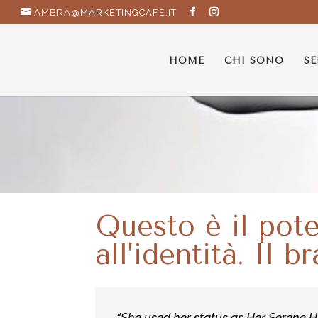
AMBRA@MARKETINGCAFE.IT
HOME
CHI SONO
SE
Questo è il pote
all’identità. Il 
“She used her status as Her Serene 