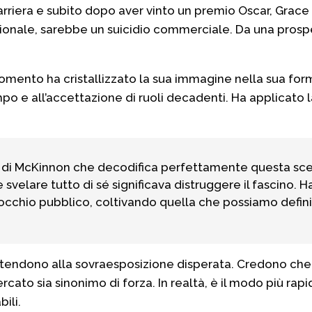
arriera e subito dopo aver vinto un premio Oscar, Grace Ke
ionale, sarebbe un suicidio commerciale. Da una prospe
omento ha cristallizzato la sua immagine nella sua form
empo e all’accettazione di ruoli decadenti. Ha applicato
o di McKinnon che decodifica perfettamente questa sce
 svelare tutto di sé significava distruggere il fascino. 
e l’occhio pubblico, coltivando quella che possiamo defin
ori tendono alla sovraesposizione disperata. Credono ch
cato sia sinonimo di forza. In realtà, è il modo più rapi
ili.