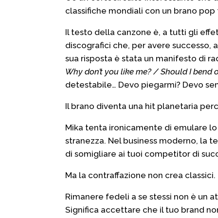
classifiche mondiali con un brano pop 
Il testo della canzone è, a tutti gli eff
discografici che, per avere successo, 
sua risposta è stata un manifesto di ra
Why don’t you like me? / Should I bend ov
detestabile… Devo piegarmi? Devo sembr
Il brano diventa una hit planetaria per
Mika tenta ironicamente di emulare lo st
stranezza. Nel business moderno, la te
di somigliare ai tuoi competitor di succe
Ma la contraffazione non crea classici.
Rimanere fedeli a se stessi non è un at
Significa accettare che il tuo brand n