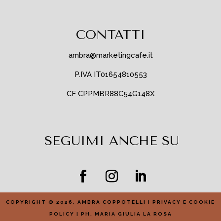
CONTATTI
ambra@marketingcafe.it
P.IVA IT01654810553
CF CPPMBR88C54G148X
SEGUIMI ANCHE SU
COPYRIGHT © 2026. AMBRA COPPOTELLI |
PRIVACY E COOKIE
POLICY
| PH. MARIA GIULIA LA ROSA