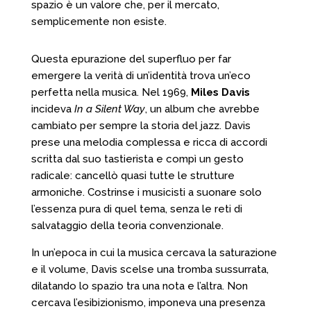
spazio è un valore che, per il mercato,
semplicemente non esiste.
Questa epurazione del superfluo per far
emergere la verità di un’identità trova un’eco
perfetta nella musica. Nel 1969,
Miles Davis
incideva
In a Silent Way
, un album che avrebbe
cambiato per sempre la storia del jazz. Davis
prese una melodia complessa e ricca di accordi
scritta dal suo tastierista e compì un gesto
radicale: cancellò quasi tutte le strutture
armoniche. Costrinse i musicisti a suonare solo
l’essenza pura di quel tema, senza le reti di
salvataggio della teoria convenzionale.
In un’epoca in cui la musica cercava la saturazione
e il volume, Davis scelse una tromba sussurrata,
dilatando lo spazio tra una nota e l’altra. Non
cercava l’esibizionismo, imponeva una presenza